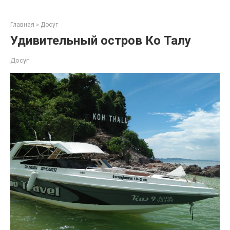
Перейти
к
Главная
»
Досуг
контенту
Удивительный остров Ко Талу
Досуг