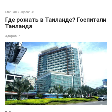
Перейти
к
Главная
»
Здоровье
контенту
Где рожать в Таиланде? Госпитали
Таиланда
Здоровье