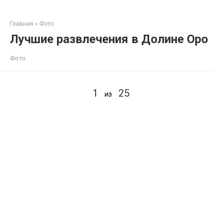
Перейти
к
Главная
»
Фото
контенту
Лучшие развлечения в Долине Оро
Фото
1
25
из