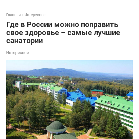
Перейти
к
Главная
»
Интересное
контенту
Где в России можно поправить
свое здоровье – самые лучшие
санатории
Интересное