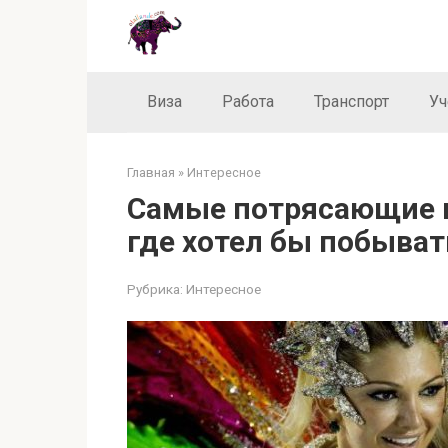
Перейти
к
контенту
Виза
Работа
Транспорт
Уч
Главная
»
Интересное
Самые потрясающие 
где хотел бы побыват
Рубрика:
Интересное