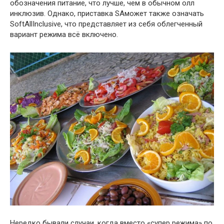
обозначения питание, что лучше, чем в обычном олл
инклюзив. Однако, приставка SAможет также означать
SoftAllInclusive, что представляет из себя облегченный
вариант режима всё включено.
Нередко бывали случаи, когда вместо «супер режима» по